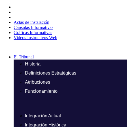
Ir
al
contenido
Actas de instalación
Cápsulas Informativas
Gráficas Informativas
Videos Instructivos Web
El Tribunal
Historia
Definiciones Estratégicas
Atribuciones
Funcionamiento
Integración Actual
Integración Histórica