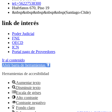
tel:+56227538300
Huérfanos 670, Piso 19
&nbsp&nbsp&nbsp&nbsp&nbsp(Santiago-Chile)
link de interés
Poder Judicial
FNE
OECD
ICN
Portal pago de Proveedores
Ir al contenido
Abrir barra de herramientas
Herramientas de accesibilidad
Aumentar texto
Disminuir texto
Escala de grises
Alto contraste
Contraste negativo
Fondo claro