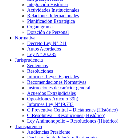
Integración Histórica
Actividades Institucionales
Relaciones Internacionales
Planificación Estratégica
Organigrama
Dotación de Personal
Normativa
Decreto Ley N° 211
Autos Acordados
Ley N° 20.285
Jurisprudencia
Sentencias
Resoluciones
Informes Leyes Especiales
Recomendaciones Normativas
Instrucciones de carácter general
Acuerdos Extrajudiciales
Oposiciones Artículo 39h)
Informes Ley N°19.733
C.Preventiva Central – Dictámenes (Histórico)
C.Resolutiva – Resoluciones (Histórico)
Ley Antimonopolio – Resoluciones (Histórico)
Transparencia
Audiencias Presidente
Declaración de Interés y Patrimonio