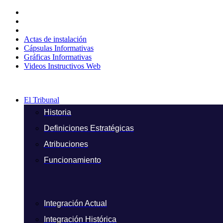
Ir
al
contenido
Actas de instalación
Cápsulas Informativas
Gráficas Informativas
Videos Instructivos Web
El Tribunal
Historia
Definiciones Estratégicas
Atribuciones
Funcionamiento
Integración Actual
Integración Histórica