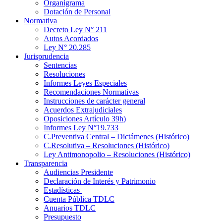
Organigrama
Dotación de Personal
Normativa
Decreto Ley N° 211
Autos Acordados
Ley N° 20.285
Jurisprudencia
Sentencias
Resoluciones
Informes Leyes Especiales
Recomendaciones Normativas
Instrucciones de carácter general
Acuerdos Extrajudiciales
Oposiciones Artículo 39h)
Informes Ley N°19.733
C.Preventiva Central – Dictámenes (Histórico)
C.Resolutiva – Resoluciones (Histórico)
Ley Antimonopolio – Resoluciones (Histórico)
Transparencia
Audiencias Presidente
Declaración de Interés y Patrimonio
Estadísticas
Cuenta Pública TDLC
Anuarios TDLC
Presupuesto