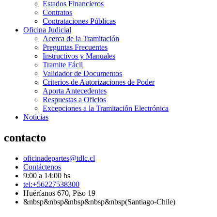
Estados Financieros
Contratos
Contrataciones Públicas
Oficina Judicial
Acerca de la Tramitación
Preguntas Frecuentes
Instructivos y Manuales
Tramite Fácil
Validador de Documentos
Criterios de Autorizaciones de Poder
Aporta Antecedentes
Respuestas a Oficios
Excepciones a la Tramitación Electrónica
Noticias
contacto
oficinadepartes@tdlc.cl
Contáctenos
9:00 a 14:00 hs
tel:+56227538300
Huérfanos 670, Piso 19
&nbsp&nbsp&nbsp&nbsp&nbsp(Santiago-Chile)