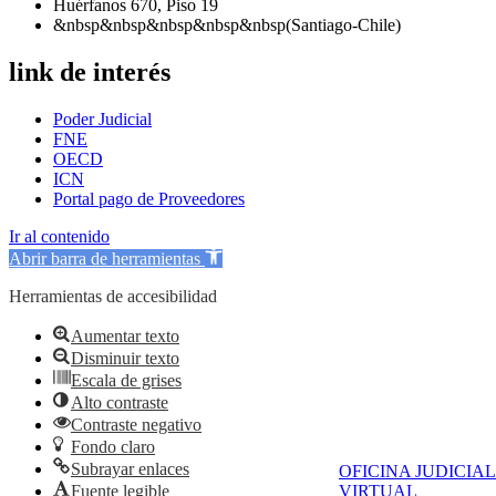
Huérfanos 670, Piso 19
&nbsp&nbsp&nbsp&nbsp&nbsp(Santiago-Chile)
link de interés
Poder Judicial
FNE
OECD
ICN
Portal pago de Proveedores
Ir al contenido
Abrir barra de herramientas
Herramientas de accesibilidad
Aumentar texto
Disminuir texto
Escala de grises
Alto contraste
Contraste negativo
Fondo claro
Subrayar enlaces
OFICINA JUDICIAL
Fuente legible
VIRTUAL