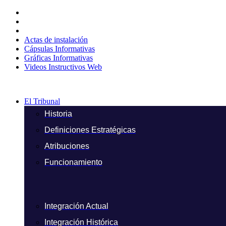
Ir
al
contenido
Actas de instalación
Cápsulas Informativas
Gráficas Informativas
Videos Instructivos Web
El Tribunal
Historia
Definiciones Estratégicas
Atribuciones
Funcionamiento
Integración Actual
Integración Histórica