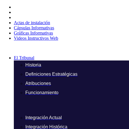
Ir
al
contenido
Actas de instalación
Cápsulas Informativas
Gráficas Informativas
Videos Instructivos Web
El Tribunal
Historia
Definiciones Estratégicas
Atribuciones
Funcionamiento
Integración Actual
Integración Histórica