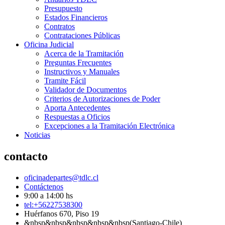
Presupuesto
Estados Financieros
Contratos
Contrataciones Públicas
Oficina Judicial
Acerca de la Tramitación
Preguntas Frecuentes
Instructivos y Manuales
Tramite Fácil
Validador de Documentos
Criterios de Autorizaciones de Poder
Aporta Antecedentes
Respuestas a Oficios
Excepciones a la Tramitación Electrónica
Noticias
contacto
oficinadepartes@tdlc.cl
Contáctenos
9:00 a 14:00 hs
tel:+56227538300
Huérfanos 670, Piso 19
&nbsp&nbsp&nbsp&nbsp&nbsp(Santiago-Chile)