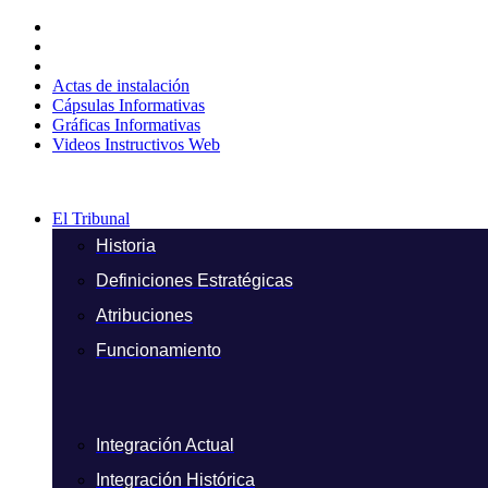
Ir
al
contenido
Actas de instalación
Cápsulas Informativas
Gráficas Informativas
Videos Instructivos Web
El Tribunal
Historia
Definiciones Estratégicas
Atribuciones
Funcionamiento
Integración Actual
Integración Histórica