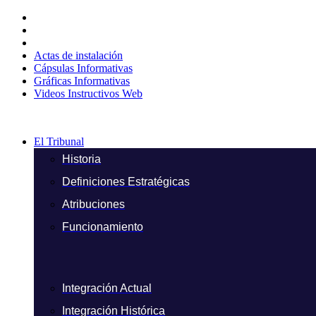
Ir
al
contenido
Actas de instalación
Cápsulas Informativas
Gráficas Informativas
Videos Instructivos Web
El Tribunal
Historia
Definiciones Estratégicas
Atribuciones
Funcionamiento
Integración Actual
Integración Histórica