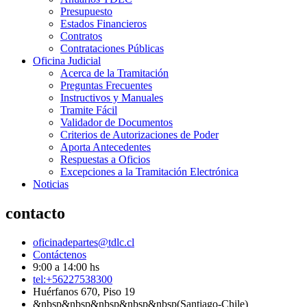
Presupuesto
Estados Financieros
Contratos
Contrataciones Públicas
Oficina Judicial
Acerca de la Tramitación
Preguntas Frecuentes
Instructivos y Manuales
Tramite Fácil
Validador de Documentos
Criterios de Autorizaciones de Poder
Aporta Antecedentes
Respuestas a Oficios
Excepciones a la Tramitación Electrónica
Noticias
contacto
oficinadepartes@tdlc.cl
Contáctenos
9:00 a 14:00 hs
tel:+56227538300
Huérfanos 670, Piso 19
&nbsp&nbsp&nbsp&nbsp&nbsp(Santiago-Chile)