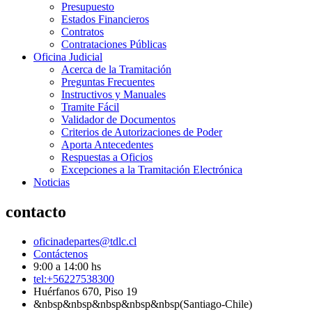
Presupuesto
Estados Financieros
Contratos
Contrataciones Públicas
Oficina Judicial
Acerca de la Tramitación
Preguntas Frecuentes
Instructivos y Manuales
Tramite Fácil
Validador de Documentos
Criterios de Autorizaciones de Poder
Aporta Antecedentes
Respuestas a Oficios
Excepciones a la Tramitación Electrónica
Noticias
contacto
oficinadepartes@tdlc.cl
Contáctenos
9:00 a 14:00 hs
tel:+56227538300
Huérfanos 670, Piso 19
&nbsp&nbsp&nbsp&nbsp&nbsp(Santiago-Chile)