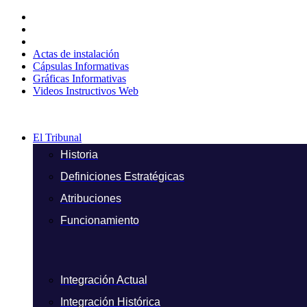
Ir
al
contenido
Actas de instalación
Cápsulas Informativas
Gráficas Informativas
Videos Instructivos Web
El Tribunal
Historia
Definiciones Estratégicas
Atribuciones
Funcionamiento
Integración Actual
Integración Histórica