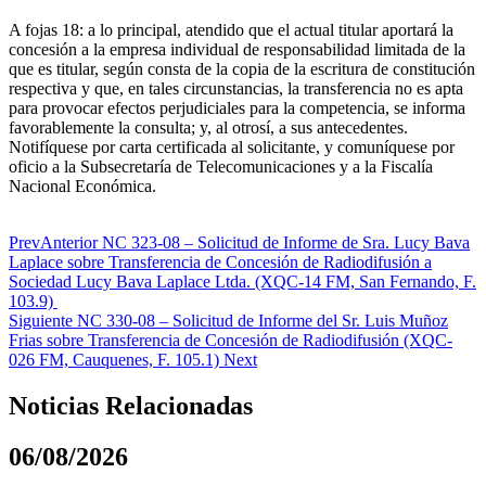
A fojas 18: a lo principal, atendido que el actual titular aportará la
concesión a la empresa individual de responsabilidad limitada de la
que es titular, según consta de la copia de la escritura de constitución
respectiva y que, en tales circunstancias, la transferencia no es apta
para provocar efectos perjudiciales para la competencia, se informa
favorablemente la consulta; y, al otrosí, a sus antecedentes.
Notifíquese por carta certificada al solicitante, y comuníquese por
oficio a la Subsecretaría de Telecomunicaciones y a la Fiscalía
Nacional Económica.
Prev
Anterior
NC 323-08 – Solicitud de Informe de Sra. Lucy Bava
Laplace sobre Transferencia de Concesión de Radiodifusión a
Sociedad Lucy Bava Laplace Ltda. (XQC-14 FM, San Fernando, F.
103.9)
Siguiente
NC 330-08 – Solicitud de Informe del Sr. Luis Muñoz
Frias sobre Transferencia de Concesión de Radiodifusión (XQC-
026 FM, Cauquenes, F. 105.1)
Next
Noticias Relacionadas
06/08/2026