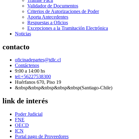
Tramite Fácil
Validador de Documentos
Criterios de Autorizaciones de Poder
Aporta Antecedentes
Respuestas a Oficios
Excepciones a la Tramitación Electrónica
Noticias
contacto
oficinadepartes@tdlc.cl
Contáctenos
9:00 a 14:00 hs
tel:+56227538300
Huérfanos 670, Piso 19
&nbsp&nbsp&nbsp&nbsp&nbsp(Santiago-Chile)
link de interés
Poder Judicial
FNE
OECD
ICN
Portal pago de Proveedores