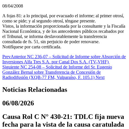
08/04/2008
A fojas 81: a lo principal, por evacuado el informe; al primer otrosí,
como se pide; y al segundo otrosí, téngase presente.
Vistos, la información proporcionada por la consultante y la Fiscalía
Nacional Económica, y de los antecedentes públicos recabados por
el Tribunal, se informa desfavorablemente la transferencia
consultada de fs. 51, sin perjuicio de poder renovarse.
Notifíquese por carta certificada.
Prev
Anterior
NC 236-07 – Solicitud de Informe sobre Absorción de
Inversiones Alfa Tres S.A. por Canal Dos S.A. (TV-VHF)
Siguiente
NC 254-08 – Solicitud de Informe del Sr. Eugenio
González Bernal sobre Transferencia de Concesión de
Radiodifusión (XQB-77 FM, Valparaíso, F. 105.1)
Next
Noticias Relacionadas
06/08/2026
Causa Rol C N° 430-21: TDLC fija nueva
fecha para la vista de la causa caratulada