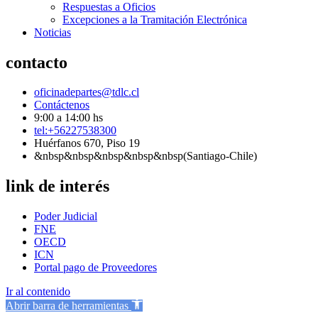
Respuestas a Oficios
Excepciones a la Tramitación Electrónica
Noticias
contacto
oficinadepartes@tdlc.cl
Contáctenos
9:00 a 14:00 hs
tel:+56227538300
Huérfanos 670, Piso 19
&nbsp&nbsp&nbsp&nbsp&nbsp(Santiago-Chile)
link de interés
Poder Judicial
FNE
OECD
ICN
Portal pago de Proveedores
Ir al contenido
Abrir barra de herramientas