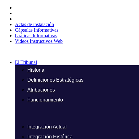
Ir
al
contenido
Actas de instalación
Cápsulas Informativas
Gráficas Informativas
Videos Instructivos Web
El Tribunal
Historia
Definiciones Estratégicas
Atribuciones
Funcionamiento
Integración Actual
Integración Histórica