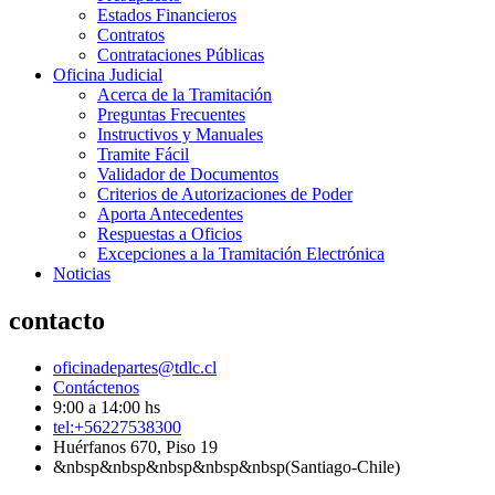
Estados Financieros
Contratos
Contrataciones Públicas
Oficina Judicial
Acerca de la Tramitación
Preguntas Frecuentes
Instructivos y Manuales
Tramite Fácil
Validador de Documentos
Criterios de Autorizaciones de Poder
Aporta Antecedentes
Respuestas a Oficios
Excepciones a la Tramitación Electrónica
Noticias
contacto
oficinadepartes@tdlc.cl
Contáctenos
9:00 a 14:00 hs
tel:+56227538300
Huérfanos 670, Piso 19
&nbsp&nbsp&nbsp&nbsp&nbsp(Santiago-Chile)