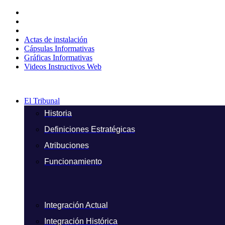
Ir
al
contenido
Actas de instalación
Cápsulas Informativas
Gráficas Informativas
Videos Instructivos Web
El Tribunal
Historia
Definiciones Estratégicas
Atribuciones
Funcionamiento
Integración Actual
Integración Histórica