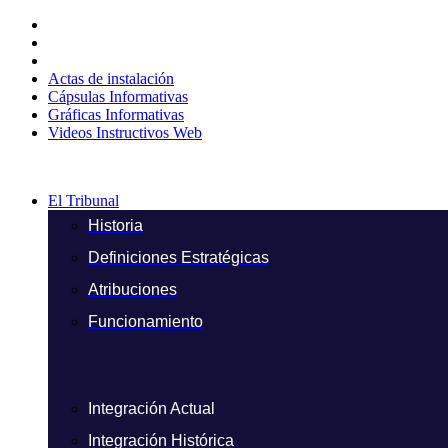
Ir
al
contenido
Actas de instalación
Cápsulas Informativas
Gráficas Informativas
Videos Instructivos Web
El Tribunal
Historia
Definiciones Estratégicas
Atribuciones
Funcionamiento
Integración Actual
Integración Histórica