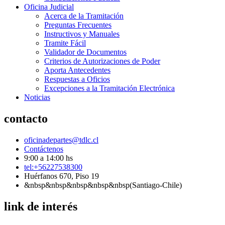
Oficina Judicial
Acerca de la Tramitación
Preguntas Frecuentes
Instructivos y Manuales
Tramite Fácil
Validador de Documentos
Criterios de Autorizaciones de Poder
Aporta Antecedentes
Respuestas a Oficios
Excepciones a la Tramitación Electrónica
Noticias
contacto
oficinadepartes@tdlc.cl
Contáctenos
9:00 a 14:00 hs
tel:+56227538300
Huérfanos 670, Piso 19
&nbsp&nbsp&nbsp&nbsp&nbsp(Santiago-Chile)
link de interés