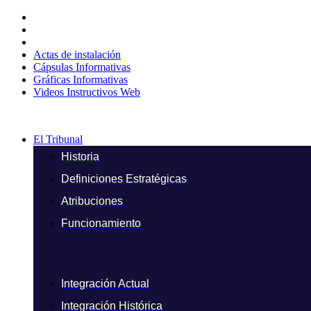
Ir
al
contenido
Actas de instalación
Cápsulas Informativas
Gráficas Informativas
Videos Instructivos Web
El Tribunal
Historia
Definiciones Estratégicas
Atribuciones
Funcionamiento
Integración Actual
Integración Histórica