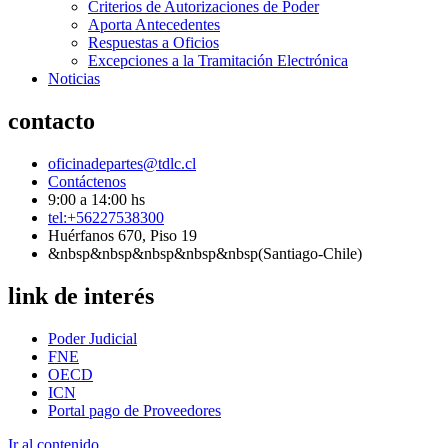
Criterios de Autorizaciones de Poder
Aporta Antecedentes
Respuestas a Oficios
Excepciones a la Tramitación Electrónica
Noticias
contacto
oficinadepartes@tdlc.cl
Contáctenos
9:00 a 14:00 hs
tel:+56227538300
Huérfanos 670, Piso 19
&nbsp&nbsp&nbsp&nbsp&nbsp(Santiago-Chile)
link de interés
Poder Judicial
FNE
OECD
ICN
Portal pago de Proveedores
Ir al contenido