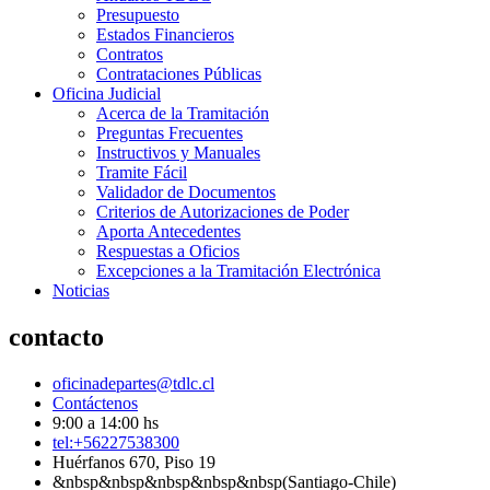
Presupuesto
Estados Financieros
Contratos
Contrataciones Públicas
Oficina Judicial
Acerca de la Tramitación
Preguntas Frecuentes
Instructivos y Manuales
Tramite Fácil
Validador de Documentos
Criterios de Autorizaciones de Poder
Aporta Antecedentes
Respuestas a Oficios
Excepciones a la Tramitación Electrónica
Noticias
contacto
oficinadepartes@tdlc.cl
Contáctenos
9:00 a 14:00 hs
tel:+56227538300
Huérfanos 670, Piso 19
&nbsp&nbsp&nbsp&nbsp&nbsp(Santiago-Chile)