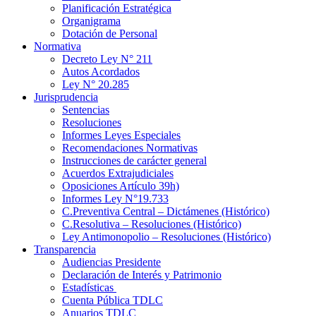
Planificación Estratégica
Organigrama
Dotación de Personal
Normativa
Decreto Ley N° 211
Autos Acordados
Ley N° 20.285
Jurisprudencia
Sentencias
Resoluciones
Informes Leyes Especiales
Recomendaciones Normativas
Instrucciones de carácter general
Acuerdos Extrajudiciales
Oposiciones Artículo 39h)
Informes Ley N°19.733
C.Preventiva Central – Dictámenes (Histórico)
C.Resolutiva – Resoluciones (Histórico)
Ley Antimonopolio – Resoluciones (Histórico)
Transparencia
Audiencias Presidente
Declaración de Interés y Patrimonio
Estadísticas
Cuenta Pública TDLC
Anuarios TDLC