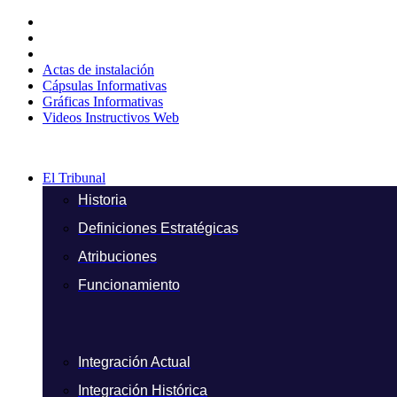
Ir
al
contenido
Actas de instalación
Cápsulas Informativas
Gráficas Informativas
Videos Instructivos Web
El Tribunal
Historia
Definiciones Estratégicas
Atribuciones
Funcionamiento
Integración Actual
Integración Histórica