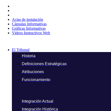
Ir
al
contenido
Actas de instalación
Cápsulas Informativas
Gráficas Informativas
Videos Instructivos Web
El Tribunal
Historia
Definiciones Estratégicas
Atribuciones
Funcionamiento
Integración Actual
Integración Histórica