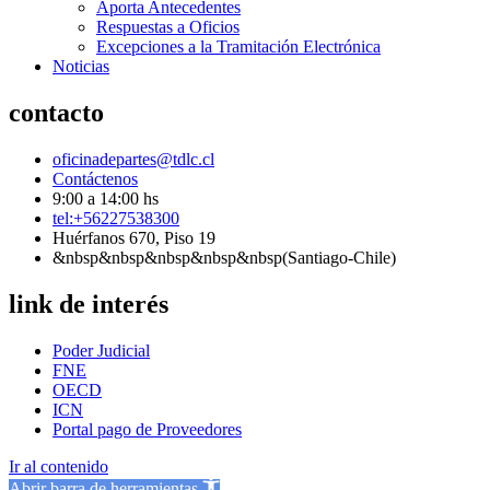
Aporta Antecedentes
Respuestas a Oficios
Excepciones a la Tramitación Electrónica
Noticias
contacto
oficinadepartes@tdlc.cl
Contáctenos
9:00 a 14:00 hs
tel:+56227538300
Huérfanos 670, Piso 19
&nbsp&nbsp&nbsp&nbsp&nbsp(Santiago-Chile)
link de interés
Poder Judicial
FNE
OECD
ICN
Portal pago de Proveedores
Ir al contenido
Abrir barra de herramientas