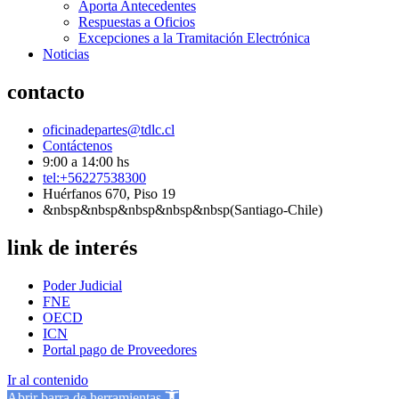
Aporta Antecedentes
Respuestas a Oficios
Excepciones a la Tramitación Electrónica
Noticias
contacto
oficinadepartes@tdlc.cl
Contáctenos
9:00 a 14:00 hs
tel:+56227538300
Huérfanos 670, Piso 19
&nbsp&nbsp&nbsp&nbsp&nbsp(Santiago-Chile)
link de interés
Poder Judicial
FNE
OECD
ICN
Portal pago de Proveedores
Ir al contenido
Abrir barra de herramientas