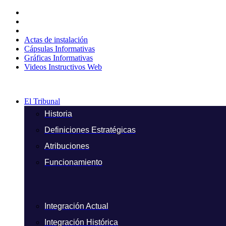
Ir
al
contenido
Actas de instalación
Cápsulas Informativas
Gráficas Informativas
Videos Instructivos Web
El Tribunal
Historia
Definiciones Estratégicas
Atribuciones
Funcionamiento
Integración Actual
Integración Histórica