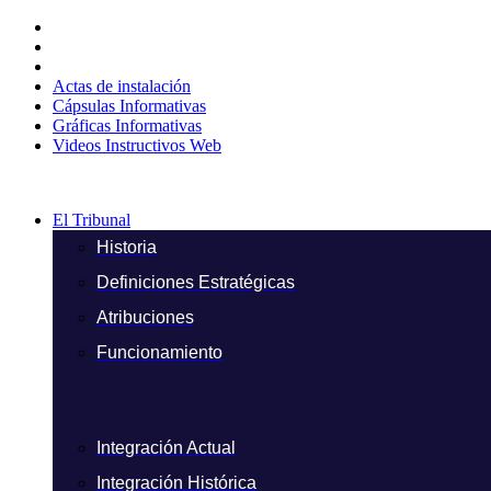
Ir
al
contenido
Actas de instalación
Cápsulas Informativas
Gráficas Informativas
Videos Instructivos Web
El Tribunal
Historia
Definiciones Estratégicas
Atribuciones
Funcionamiento
Integración Actual
Integración Histórica