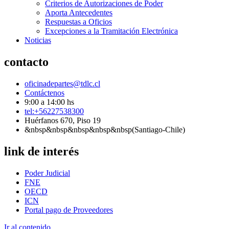
Criterios de Autorizaciones de Poder
Aporta Antecedentes
Respuestas a Oficios
Excepciones a la Tramitación Electrónica
Noticias
contacto
oficinadepartes@tdlc.cl
Contáctenos
9:00 a 14:00 hs
tel:+56227538300
Huérfanos 670, Piso 19
&nbsp&nbsp&nbsp&nbsp&nbsp(Santiago-Chile)
link de interés
Poder Judicial
FNE
OECD
ICN
Portal pago de Proveedores
Ir al contenido