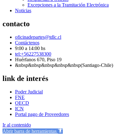
Excepciones a la Tramitación Electrónica
Noticias
contacto
oficinadepartes@tdlc.cl
Contáctenos
9:00 a 14:00 hs
tel:+56227538300
Huérfanos 670, Piso 19
&nbsp&nbsp&nbsp&nbsp&nbsp(Santiago-Chile)
link de interés
Poder Judicial
FNE
OECD
ICN
Portal pago de Proveedores
Ir al contenido
Abrir barra de herramientas