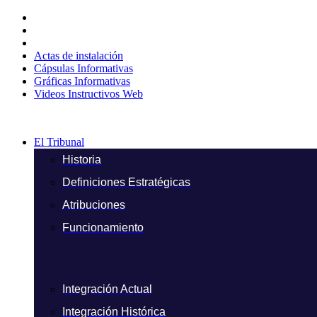
Ir
al
contenido
Actas de instalación
Cápsulas Informativas
Gráficas Informativas
Videos Instructivos Web
El Tribunal
Historia
Definiciones Estratégicas
Atribuciones
Funcionamiento
Integración Actual
Integración Histórica