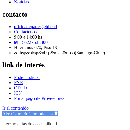
Noticias
contacto
oficinadepartes@tdlc.cl
Contáctenos
9:00 a 14:00 hs
tel:+56227538300
Huérfanos 670, Piso 19
&nbsp&nbsp&nbsp&nbsp&nbsp(Santiago-Chile)
link de interés
Poder Judicial
FNE
OECD
ICN
Portal pago de Proveedores
Ir al contenido
Abrir barra de herramientas
Herramientas de accesibilidad