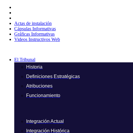
Ir
al
contenido
Actas de instalación
Cápsulas Informativas
Gráficas Informativas
Videos Instructivos Web
El Tribunal
Historia
Definiciones Estratégicas
Atribuciones
Funcionamiento
Integración Actual
Integración Histórica