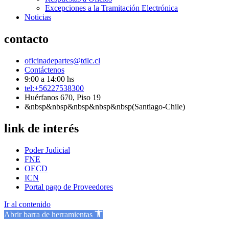
Excepciones a la Tramitación Electrónica
Noticias
contacto
oficinadepartes@tdlc.cl
Contáctenos
9:00 a 14:00 hs
tel:+56227538300
Huérfanos 670, Piso 19
&nbsp&nbsp&nbsp&nbsp&nbsp(Santiago-Chile)
link de interés
Poder Judicial
FNE
OECD
ICN
Portal pago de Proveedores
Ir al contenido
Abrir barra de herramientas