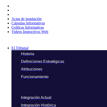
Ir
al
contenido
Actas de instalación
Cápsulas Informativas
Gráficas Informativas
Videos Instructivos Web
El Tribunal
Historia
Definiciones Estratégicas
Atribuciones
Funcionamiento
Integración Actual
Integración Histórica