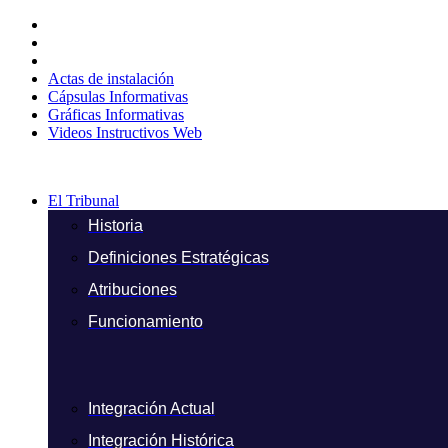
Ir
al
contenido
Actas de instalación
Cápsulas Informativas
Gráficas Informativas
Videos Instructivos Web
El Tribunal
Historia
Definiciones Estratégicas
Atribuciones
Funcionamiento
Integración Actual
Integración Histórica