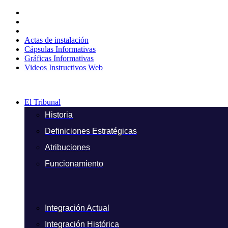
Ir
al
contenido
Actas de instalación
Cápsulas Informativas
Gráficas Informativas
Videos Instructivos Web
El Tribunal
Historia
Definiciones Estratégicas
Atribuciones
Funcionamiento
Integración Actual
Integración Histórica