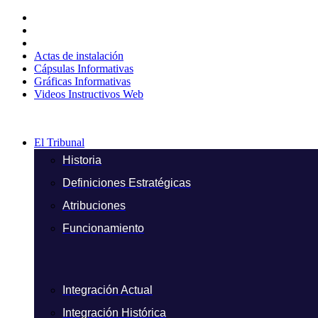
Ir
al
contenido
Actas de instalación
Cápsulas Informativas
Gráficas Informativas
Videos Instructivos Web
El Tribunal
Historia
Definiciones Estratégicas
Atribuciones
Funcionamiento
Integración Actual
Integración Histórica