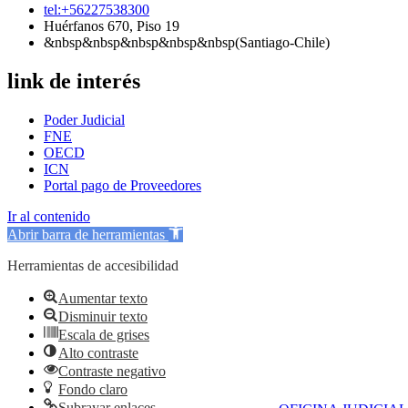
tel:+56227538300
Huérfanos 670, Piso 19
&nbsp&nbsp&nbsp&nbsp&nbsp(Santiago-Chile)
link de interés
Poder Judicial
FNE
OECD
ICN
Portal pago de Proveedores
Ir al contenido
Abrir barra de herramientas
Herramientas de accesibilidad
Aumentar texto
Disminuir texto
Escala de grises
Alto contraste
Contraste negativo
Fondo claro
Subrayar enlaces