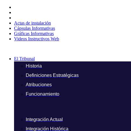
Ir
al
contenido
Actas de instalación
Cápsulas Informativas
Gráficas Informativas
Videos Instructivos Web
El Tribunal
Historia
Definiciones Estratégicas
Atribuciones
Funcionamiento
Integración Actual
Integración Histórica