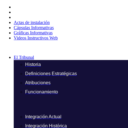
Ir
al
contenido
Actas de instalación
Cápsulas Informativas
Gráficas Informativas
Videos Instructivos Web
El Tribunal
Historia
Definiciones Estratégicas
Atribuciones
Funcionamiento
Integración Actual
Integración Histórica