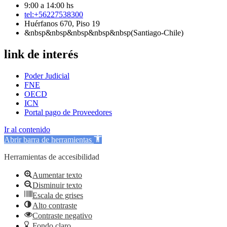
9:00 a 14:00 hs
tel:+56227538300
Huérfanos 670, Piso 19
&nbsp&nbsp&nbsp&nbsp&nbsp(Santiago-Chile)
link de interés
Poder Judicial
FNE
OECD
ICN
Portal pago de Proveedores
Ir al contenido
Abrir barra de herramientas
Herramientas de accesibilidad
Aumentar texto
Disminuir texto
Escala de grises
Alto contraste
Contraste negativo
Fondo claro