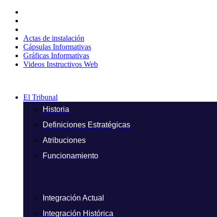
Ir
al
contenido
Actas de instalación
Cápsulas Informativas
Gráficas Informativas
Videos Instructivos Web
El Tribunal
Historia
Definiciones Estratégicas
Atribuciones
Funcionamiento
Integración Actual
Integración Histórica