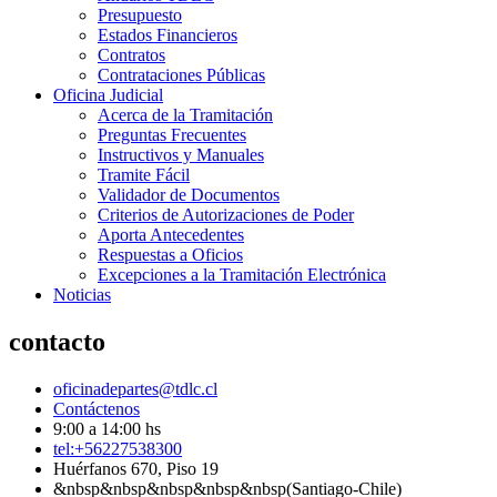
Presupuesto
Estados Financieros
Contratos
Contrataciones Públicas
Oficina Judicial
Acerca de la Tramitación
Preguntas Frecuentes
Instructivos y Manuales
Tramite Fácil
Validador de Documentos
Criterios de Autorizaciones de Poder
Aporta Antecedentes
Respuestas a Oficios
Excepciones a la Tramitación Electrónica
Noticias
contacto
oficinadepartes@tdlc.cl
Contáctenos
9:00 a 14:00 hs
tel:+56227538300
Huérfanos 670, Piso 19
&nbsp&nbsp&nbsp&nbsp&nbsp(Santiago-Chile)