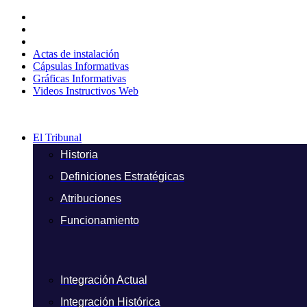
Ir
al
contenido
Actas de instalación
Cápsulas Informativas
Gráficas Informativas
Videos Instructivos Web
El Tribunal
Historia
Definiciones Estratégicas
Atribuciones
Funcionamiento
Integración Actual
Integración Histórica