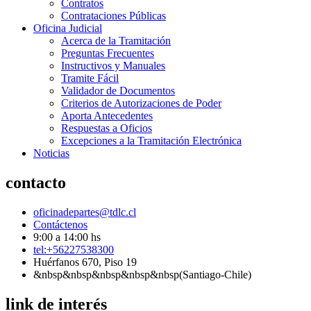
Contratos
Contrataciones Públicas
Oficina Judicial
Acerca de la Tramitación
Preguntas Frecuentes
Instructivos y Manuales
Tramite Fácil
Validador de Documentos
Criterios de Autorizaciones de Poder
Aporta Antecedentes
Respuestas a Oficios
Excepciones a la Tramitación Electrónica
Noticias
contacto
oficinadepartes@tdlc.cl
Contáctenos
9:00 a 14:00 hs
tel:+56227538300
Huérfanos 670, Piso 19
&nbsp&nbsp&nbsp&nbsp&nbsp(Santiago-Chile)
link de interés