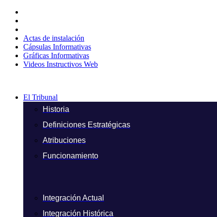
Ir
al
contenido
Actas de instalación
Cápsulas Informativas
Gráficas Informativas
Videos Instructivos Web
El Tribunal
Historia
Definiciones Estratégicas
Atribuciones
Funcionamiento
Integración Actual
Integración Histórica