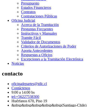
Presupuesto
Estados Financieros
Contratos
Contrataciones Públicas
Oficina Judicial
Acerca de la Tramitación
Preguntas Frecuentes
Instructivos y Manuales
Tramite Fácil
Validador de Documentos
Criterios de Autorizaciones de Poder
Aporta Antecedentes
Respuestas a Oficios
Excepciones a la Tramitación Electrónica
Noticias
contacto
oficinadepartes@tdlc.cl
Contáctenos
9:00 a 14:00 hs
tel:+56227538300
Huérfanos 670, Piso 19
&nbsp&nbsp&nbsp&nbsp&nbsp(Santiago-Chile)