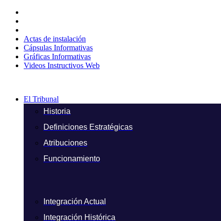
Ir
al
contenido
Actas de instalación
Cápsulas Informativas
Gráficas Informativas
Videos Instructivos Web
El Tribunal
Historia
Definiciones Estratégicas
Atribuciones
Funcionamiento
Integración Actual
Integración Histórica