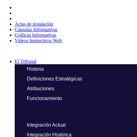
Ir
al
contenido
Actas de instalación
Cápsulas Informativas
Gráficas Informativas
Videos Instructivos Web
El Tribunal
Historia
Definiciones Estratégicas
Atribuciones
Funcionamiento
Integración Actual
Integración Histórica