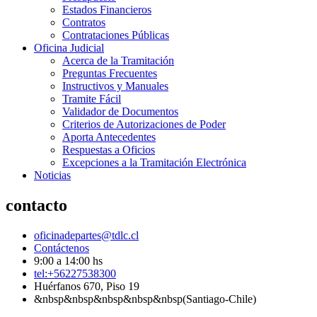
Estados Financieros
Contratos
Contrataciones Públicas
Oficina Judicial
Acerca de la Tramitación
Preguntas Frecuentes
Instructivos y Manuales
Tramite Fácil
Validador de Documentos
Criterios de Autorizaciones de Poder
Aporta Antecedentes
Respuestas a Oficios
Excepciones a la Tramitación Electrónica
Noticias
contacto
oficinadepartes@tdlc.cl
Contáctenos
9:00 a 14:00 hs
tel:+56227538300
Huérfanos 670, Piso 19
&nbsp&nbsp&nbsp&nbsp&nbsp(Santiago-Chile)