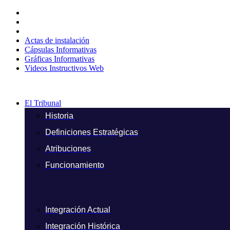
Ir
al
contenido
Actas de instalación
Cápsulas Informativas
Gráficas Informativas
Videos Instructivos Web
El Tribunal
Historia
Definiciones Estratégicas
Atribuciones
Funcionamiento
Integración Actual
Integración Histórica