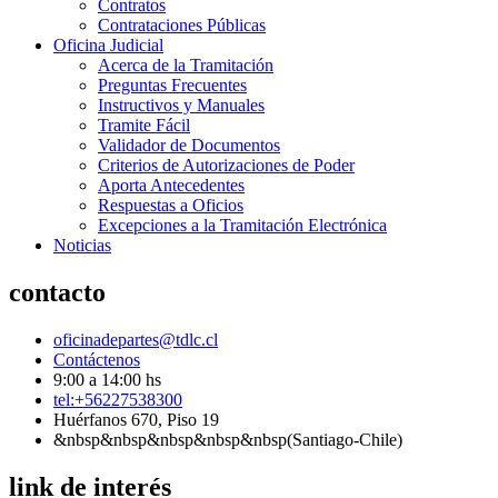
Contratos
Contrataciones Públicas
Oficina Judicial
Acerca de la Tramitación
Preguntas Frecuentes
Instructivos y Manuales
Tramite Fácil
Validador de Documentos
Criterios de Autorizaciones de Poder
Aporta Antecedentes
Respuestas a Oficios
Excepciones a la Tramitación Electrónica
Noticias
contacto
oficinadepartes@tdlc.cl
Contáctenos
9:00 a 14:00 hs
tel:+56227538300
Huérfanos 670, Piso 19
&nbsp&nbsp&nbsp&nbsp&nbsp(Santiago-Chile)
link de interés