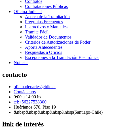
Contratos
Contrataciones Públicas
Oficina Judicial
Acerca de la Tramitación
Preguntas Frecuentes
Instructivos y Manuales
Tramite Fácil
Validador de Documentos
Criterios de Autorizaciones de Poder
Aporta Antecedentes
Respuestas a Oficios
Excepciones a la Tramitación Electrónica
Noticias
contacto
oficinadepartes@tdlc.cl
Contáctenos
9:00 a 14:00 hs
tel:+56227538300
Huérfanos 670, Piso 19
&nbsp&nbsp&nbsp&nbsp&nbsp(Santiago-Chile)
link de interés