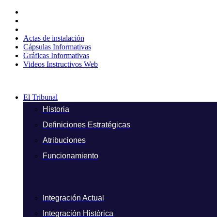
Ir
al
contenido
Actas de instalación
Cápsulas Informativas
Gráficas Informativas
Videos Instructivos Web
El Tribunal
Historia
Definiciones Estratégicas
Atribuciones
Funcionamiento
Integración Actual
Integración Histórica