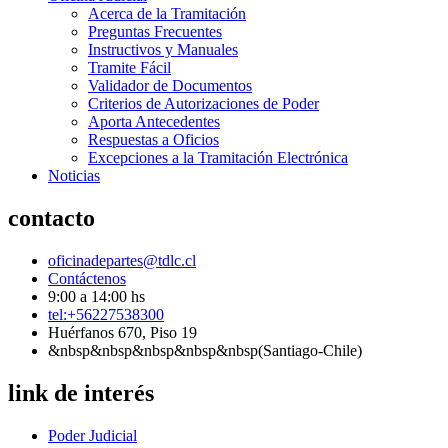
Acerca de la Tramitación
Preguntas Frecuentes
Instructivos y Manuales
Tramite Fácil
Validador de Documentos
Criterios de Autorizaciones de Poder
Aporta Antecedentes
Respuestas a Oficios
Excepciones a la Tramitación Electrónica
Noticias
contacto
oficinadepartes@tdlc.cl
Contáctenos
9:00 a 14:00 hs
tel:+56227538300
Huérfanos 670, Piso 19
&nbsp&nbsp&nbsp&nbsp&nbsp(Santiago-Chile)
link de interés
Poder Judicial