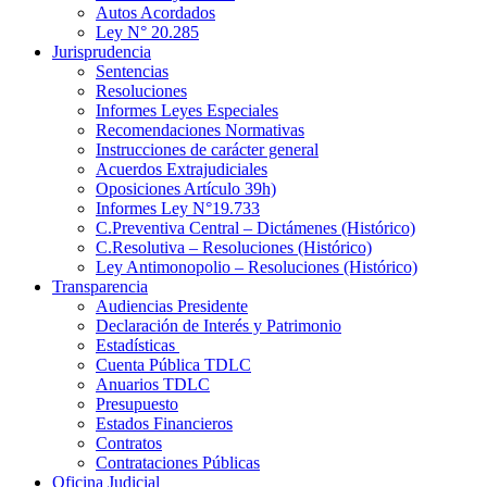
Autos Acordados
Ley N° 20.285
Jurisprudencia
Sentencias
Resoluciones
Informes Leyes Especiales
Recomendaciones Normativas
Instrucciones de carácter general
Acuerdos Extrajudiciales
Oposiciones Artículo 39h)
Informes Ley N°19.733
C.Preventiva Central – Dictámenes (Histórico)
C.Resolutiva – Resoluciones (Histórico)
Ley Antimonopolio – Resoluciones (Histórico)
Transparencia
Audiencias Presidente
Declaración de Interés y Patrimonio
Estadísticas
Cuenta Pública TDLC
Anuarios TDLC
Presupuesto
Estados Financieros
Contratos
Contrataciones Públicas
Oficina Judicial