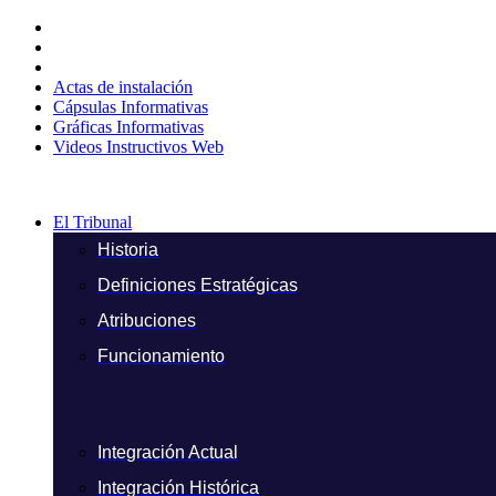
Ir
al
contenido
Actas de instalación
Cápsulas Informativas
Gráficas Informativas
Videos Instructivos Web
El Tribunal
Historia
Definiciones Estratégicas
Atribuciones
Funcionamiento
Integración Actual
Integración Histórica