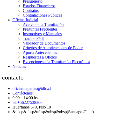
Presupuesto
Estados Financieros
Contratos
Contrataciones Públicas
Oficina Judicial
Acerca de la Tramitación
Preguntas Frecuentes
Instructivos y Manuales
Tramite Fácil
Validador de Documentos
Criterios de Autorizaciones de Poder
Aporta Antecedentes
Respuestas a Oficios
Excepciones a la Tramitación Electrónica
Noticias
contacto
oficinadepartes@tdlc.cl
Contáctenos
9:00 a 14:00 hs
tel:+56227538300
Huérfanos 670, Piso 19
&nbsp&nbsp&nbsp&nbsp&nbsp(Santiago-Chile)