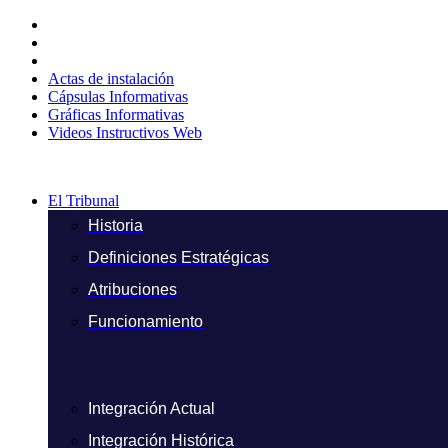
Ir
al
contenido
Actas de instalación
Cápsulas Informativas
Gráficas Informativas
Videos Instructivos Web
El Tribunal
Historia
Definiciones Estratégicas
Atribuciones
Funcionamiento
Integración Actual
Integración Histórica