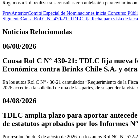
Rogamos a Ud. realizar sus consultas con antelación para evitar incon
Prev
Anterior
Comité Especial de Nominaciones inicia Concurso Público
Siguiente
Causa Rol C N° 430-21: TDLC fija fecha para vista de la ca
Noticias Relacionadas
06/08/2026
Causa Rol C N° 430-21: TDLC fija nueva fe
Económica contra Brinks Chile S.A. y otra
En los autos Rol C N° 430-21 caratulados “Requerimiento de la Fiscal
2026 accedió a la solicitud de una de las partes, de suspender la vista
04/08/2026
TDLC amplía plazo para aportar anteceden
de estatutos aprobados por los Informes N°
Por resolución de 3 de agosto de 2026, en los autos Rol NC N° 572-