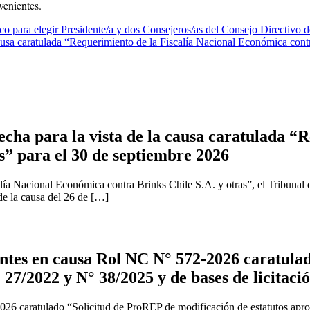
venientes.
 para elegir Presidente/a y dos Consejeros/as del Consejo Directivo d
usa caratulada “Requerimiento de la Fiscalía Nacional Económica contr
cha para la vista de la causa caratulada “R
s” para el 30 de septiembre 2026
ía Nacional Económica contra Brinks Chile S.A. y otras”, el Tribunal 
 de la causa del 26 de […]
tes en causa Rol NC N° 572-2026 caratulad
 27/2022 y N° 38/2025 y de bases de licitaci
2026 caratulado “Solicitud de ProREP de modificación de estatutos apr