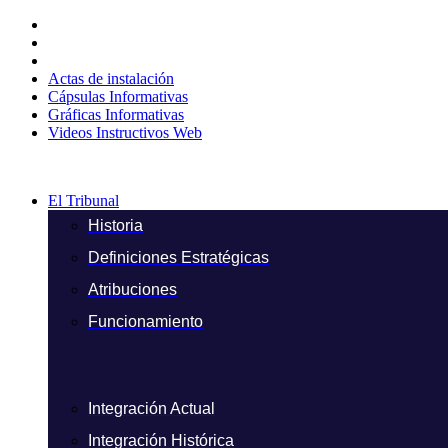
Ir
al
contenido
Actas de instalación
Cápsulas Informativas
Gráficas Informativas
Videos Instructivos Web
El Tribunal
Historia
Definiciones Estratégicas
Atribuciones
Funcionamiento
Integración Actual
Integración Histórica