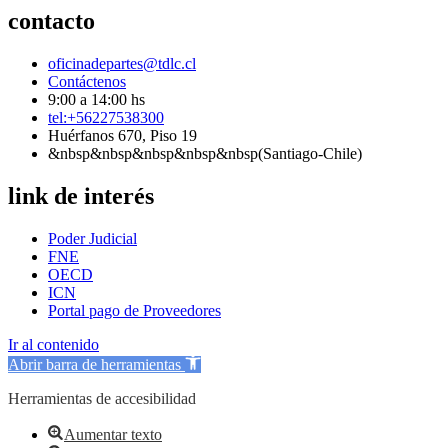
contacto
oficinadepartes@tdlc.cl
Contáctenos
9:00 a 14:00 hs
tel:+56227538300
Huérfanos 670, Piso 19
&nbsp&nbsp&nbsp&nbsp&nbsp(Santiago-Chile)
link de interés
Poder Judicial
FNE
OECD
ICN
Portal pago de Proveedores
Ir al contenido
Abrir barra de herramientas
Herramientas de accesibilidad
Aumentar texto