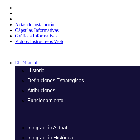
Ir
al
contenido
Actas de instalación
Cápsulas Informativas
Gráficas Informativas
Videos Instructivos Web
El Tribunal
Historia
Definiciones Estratégicas
Atribuciones
Funcionamiento
Integración Actual
Integración Histórica