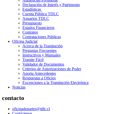
Audiencias Presidente
Declaración de Interés y Patrimonio
Estadísticas
Cuenta Pública TDLC
Anuarios TDLC
Presupuesto
Estados Financieros
Contratos
Contrataciones Públicas
Oficina Judicial
Acerca de la Tramitación
Preguntas Frecuentes
Instructivos y Manuales
Tramite Fácil
Validador de Documentos
Criterios de Autorizaciones de Poder
Aporta Antecedentes
Respuestas a Oficios
Excepciones a la Tramitación Electrónica
Noticias
contacto
oficinadepartes@tdlc.cl
Contáctenos