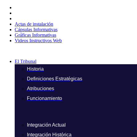
Ir
al
contenido
Actas de instalación
Cápsulas Informativas
Gráficas Informativas
Videos Instructivos Web
El Tribunal
Historia
Definiciones Estratégicas
Atribuciones
Funcionamiento
Integración Actual
Integración Histórica