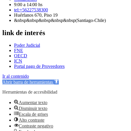
9:00 a 14:00 hs
tel:+56227538300
Huérfanos 670, Piso 19
&nbsp&nbsp&nbsp&nbsp&nbsp(Santiago-Chile)
link de interés
Poder Judicial
FNE
OECD
ICN
Portal pago de Proveedores
Ir al contenido
Abrir barra de herramientas
Herramientas de accesibilidad
Aumentar texto
Disminuir texto
Escala de grises
Alto contraste
Contraste negativo