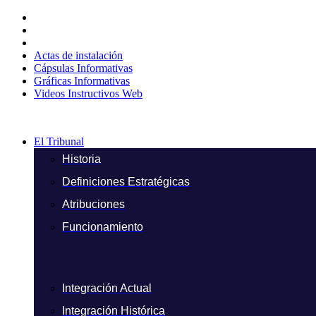
Ir
al
contenido
Actas de instalación
Cápsulas Informativas
Gráficas Informativas
Videos Instructivos Web
El Tribunal
Historia
Definiciones Estratégicas
Atribuciones
Funcionamiento
Integración Actual
Integración Histórica