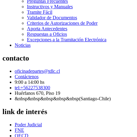
Preguntas Frecuentes
Instructivos y Manuales
Tramite Fácil
Validador de Documentos
Criterios de Autorizaciones de Poder
Aporta Antecedentes
Respuestas a Oficios
Excepciones a la Tramitación Electrónica
Noticias
contacto
oficinadepartes@tdlc.cl
Contáctenos
9:00 a 14:00 hs
tel:+56227538300
Huérfanos 670, Piso 19
&nbsp&nbsp&nbsp&nbsp&nbsp(Santiago-Chile)
link de interés
Poder Judicial
FNE
OECD