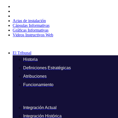
Ir
al
contenido
Actas de instalación
Cápsulas Informativas
Gráficas Informativas
Videos Instructivos Web
El Tribunal
Historia
Definiciones Estratégicas
Atribuciones
Funcionamiento
Integración Actual
Integración Histórica