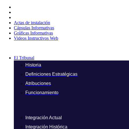
Ir
al
contenido
Actas de instalación
Cápsulas Informativas
Gráficas Informativas
Videos Instructivos Web
El Tribunal
Historia
Definiciones Estratégicas
Atribuciones
Funcionamiento
Integración Actual
Integración Histórica