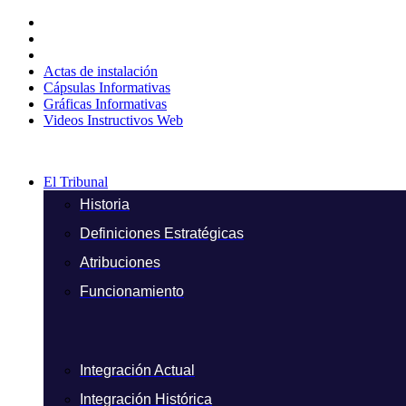
Ir
al
contenido
Actas de instalación
Cápsulas Informativas
Gráficas Informativas
Videos Instructivos Web
El Tribunal
Historia
Definiciones Estratégicas
Atribuciones
Funcionamiento
Integración Actual
Integración Histórica