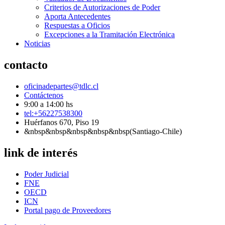
Criterios de Autorizaciones de Poder
Aporta Antecedentes
Respuestas a Oficios
Excepciones a la Tramitación Electrónica
Noticias
contacto
oficinadepartes@tdlc.cl
Contáctenos
9:00 a 14:00 hs
tel:+56227538300
Huérfanos 670, Piso 19
&nbsp&nbsp&nbsp&nbsp&nbsp(Santiago-Chile)
link de interés
Poder Judicial
FNE
OECD
ICN
Portal pago de Proveedores