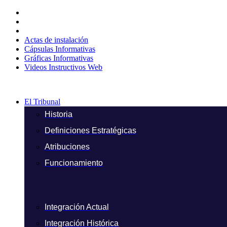
Ir
al
contenido
Actas de instalación
Cápsulas Informativas
Gráficas Informativas
Videos Instructivos Web
El Tribunal
Historia
Definiciones Estratégicas
Atribuciones
Funcionamiento
Integración Actual
Integración Histórica