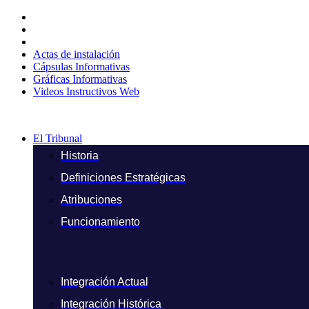
Ir
al
contenido
Actas de instalación
Cápsulas Informativas
Gráficas Informativas
Videos Instructivos Web
El Tribunal
Historia
Definiciones Estratégicas
Atribuciones
Funcionamiento
Integración Actual
Integración Histórica