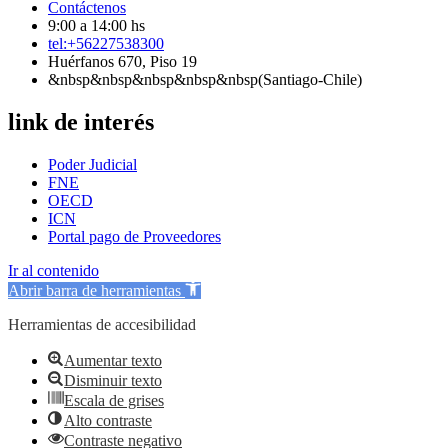
Contáctenos
9:00 a 14:00 hs
tel:+56227538300
Huérfanos 670, Piso 19
&nbsp&nbsp&nbsp&nbsp&nbsp(Santiago-Chile)
link de interés
Poder Judicial
FNE
OECD
ICN
Portal pago de Proveedores
Ir al contenido
Abrir barra de herramientas
Herramientas de accesibilidad
Aumentar texto
Disminuir texto
Escala de grises
Alto contraste
Contraste negativo