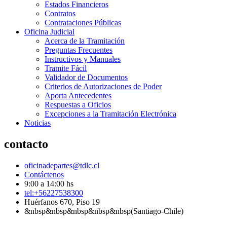
Estados Financieros
Contratos
Contrataciones Públicas
Oficina Judicial
Acerca de la Tramitación
Preguntas Frecuentes
Instructivos y Manuales
Tramite Fácil
Validador de Documentos
Criterios de Autorizaciones de Poder
Aporta Antecedentes
Respuestas a Oficios
Excepciones a la Tramitación Electrónica
Noticias
contacto
oficinadepartes@tdlc.cl
Contáctenos
9:00 a 14:00 hs
tel:+56227538300
Huérfanos 670, Piso 19
&nbsp&nbsp&nbsp&nbsp&nbsp(Santiago-Chile)