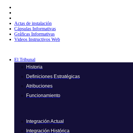
Ir
al
contenido
Actas de instalación
Cápsulas Informativas
Gráficas Informativas
Videos Instructivos Web
El Tribunal
Historia
Definiciones Estratégicas
Atribuciones
Funcionamiento
Integración Actual
Integración Histórica