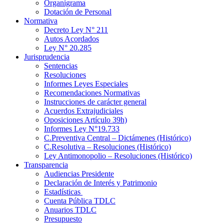
Organigrama
Dotación de Personal
Normativa
Decreto Ley N° 211
Autos Acordados
Ley N° 20.285
Jurisprudencia
Sentencias
Resoluciones
Informes Leyes Especiales
Recomendaciones Normativas
Instrucciones de carácter general
Acuerdos Extrajudiciales
Oposiciones Artículo 39h)
Informes Ley N°19.733
C.Preventiva Central – Dictámenes (Histórico)
C.Resolutiva – Resoluciones (Histórico)
Ley Antimonopolio – Resoluciones (Histórico)
Transparencia
Audiencias Presidente
Declaración de Interés y Patrimonio
Estadísticas
Cuenta Pública TDLC
Anuarios TDLC
Presupuesto