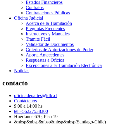
Estados Financieros
Contratos
Contrataciones Públicas
Oficina Judicial
Acerca de la Tramitación
Preguntas Frecuentes
Instructivos y Manuales
Tramite Fácil
Validador de Documentos
Criterios de Autorizaciones de Poder
Aporta Antecedentes
Respuestas a Oficios
Excepciones a la Tramitación Electrónica
Noticias
contacto
oficinadepartes@tdlc.cl
Contáctenos
9:00 a 14:00 hs
tel:+56227538300
Huérfanos 670, Piso 19
&nbsp&nbsp&nbsp&nbsp&nbsp(Santiago-Chile)