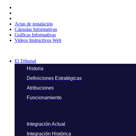
Ir
al
contenido
Actas de instalación
Cápsulas Informativas
Gráficas Informativas
Videos Instructivos Web
El Tribunal
Historia
Definiciones Estratégicas
Atribuciones
Funcionamiento
Integración Actual
Integración Histórica