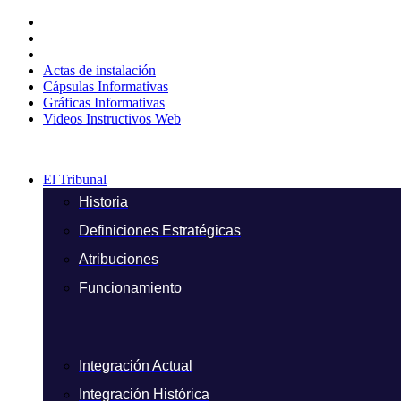
Ir
al
contenido
Actas de instalación
Cápsulas Informativas
Gráficas Informativas
Videos Instructivos Web
El Tribunal
Historia
Definiciones Estratégicas
Atribuciones
Funcionamiento
Integración Actual
Integración Histórica