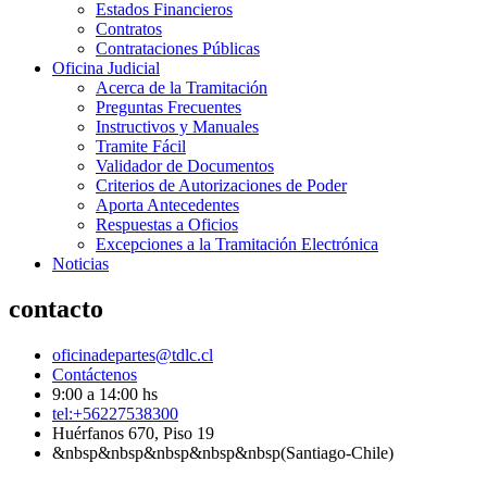
Estados Financieros
Contratos
Contrataciones Públicas
Oficina Judicial
Acerca de la Tramitación
Preguntas Frecuentes
Instructivos y Manuales
Tramite Fácil
Validador de Documentos
Criterios de Autorizaciones de Poder
Aporta Antecedentes
Respuestas a Oficios
Excepciones a la Tramitación Electrónica
Noticias
contacto
oficinadepartes@tdlc.cl
Contáctenos
9:00 a 14:00 hs
tel:+56227538300
Huérfanos 670, Piso 19
&nbsp&nbsp&nbsp&nbsp&nbsp(Santiago-Chile)