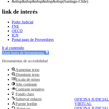
&nbsp&nbsp&nbsp&nbsp&nbsp(Santiago-Chile)
link de interés
Poder Judicial
FNE
OECD
ICN
Portal pago de Proveedores
Ir al contenido
Abrir barra de herramientas
Herramientas de accesibilidad
Aumentar texto
Disminuir texto
Escala de grises
Alto contraste
Contraste negativo
Fondo claro
Subrayar enlaces
OFICINA JUDICIAL
Fuente legible
VIRTUAL
OFICINA JUDICIAL
Reiniciar