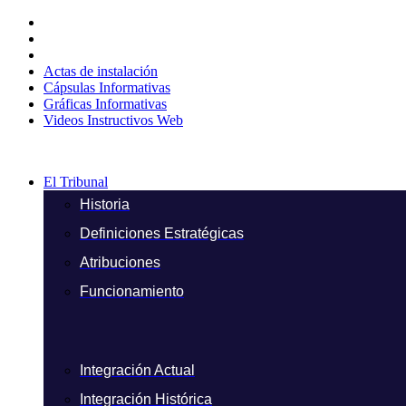
Ir
al
contenido
Actas de instalación
Cápsulas Informativas
Gráficas Informativas
Videos Instructivos Web
El Tribunal
Historia
Definiciones Estratégicas
Atribuciones
Funcionamiento
Integración Actual
Integración Histórica