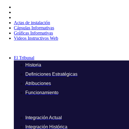
Ir
al
contenido
Actas de instalación
Cápsulas Informativas
Gráficas Informativas
Videos Instructivos Web
El Tribunal
Historia
Definiciones Estratégicas
Atribuciones
Funcionamiento
Integración Actual
Integración Histórica