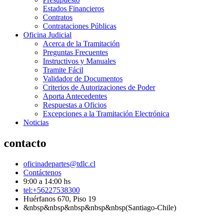
Estados Financieros
Contratos
Contrataciones Públicas
Oficina Judicial
Acerca de la Tramitación
Preguntas Frecuentes
Instructivos y Manuales
Tramite Fácil
Validador de Documentos
Criterios de Autorizaciones de Poder
Aporta Antecedentes
Respuestas a Oficios
Excepciones a la Tramitación Electrónica
Noticias
contacto
oficinadepartes@tdlc.cl
Contáctenos
9:00 a 14:00 hs
tel:+56227538300
Huérfanos 670, Piso 19
&nbsp&nbsp&nbsp&nbsp&nbsp(Santiago-Chile)