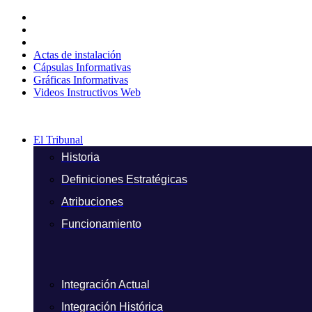
Ir
al
contenido
Actas de instalación
Cápsulas Informativas
Gráficas Informativas
Videos Instructivos Web
El Tribunal
Historia
Definiciones Estratégicas
Atribuciones
Funcionamiento
Integración Actual
Integración Histórica