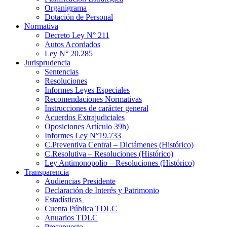
Organigrama
Dotación de Personal
Normativa
Decreto Ley N° 211
Autos Acordados
Ley N° 20.285
Jurisprudencia
Sentencias
Resoluciones
Informes Leyes Especiales
Recomendaciones Normativas
Instrucciones de carácter general
Acuerdos Extrajudiciales
Oposiciones Artículo 39h)
Informes Ley N°19.733
C.Preventiva Central – Dictámenes (Histórico)
C.Resolutiva – Resoluciones (Histórico)
Ley Antimonopolio – Resoluciones (Histórico)
Transparencia
Audiencias Presidente
Declaración de Interés y Patrimonio
Estadísticas
Cuenta Pública TDLC
Anuarios TDLC
Presupuesto