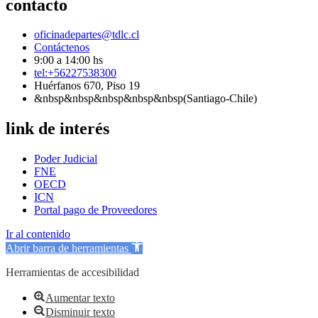
contacto
oficinadepartes@tdlc.cl
Contáctenos
9:00 a 14:00 hs
tel:+56227538300
Huérfanos 670, Piso 19
&nbsp&nbsp&nbsp&nbsp&nbsp(Santiago-Chile)
link de interés
Poder Judicial
FNE
OECD
ICN
Portal pago de Proveedores
Ir al contenido
Abrir barra de herramientas
Herramientas de accesibilidad
Aumentar texto
Disminuir texto