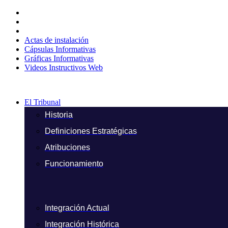
Ir
al
contenido
Actas de instalación
Cápsulas Informativas
Gráficas Informativas
Videos Instructivos Web
El Tribunal
Historia
Definiciones Estratégicas
Atribuciones
Funcionamiento
Integración Actual
Integración Histórica