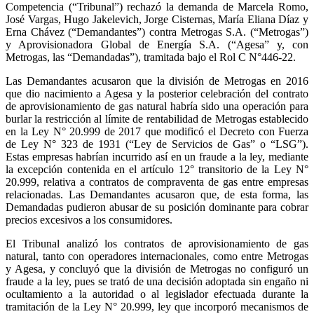
Competencia (“Tribunal”) rechazó la demanda de Marcela Romo,
José Vargas, Hugo Jakelevich, Jorge Cisternas, María Eliana Díaz y
Erna Chávez (“Demandantes”) contra Metrogas S.A. (“Metrogas”)
y Aprovisionadora Global de Energía S.A. (“Agesa” y, con
Metrogas, las “Demandadas”), tramitada bajo el Rol C N°446-22.
Las Demandantes acusaron que la división de Metrogas en 2016
que dio nacimiento a Agesa y la posterior celebración del contrato
de aprovisionamiento de gas natural habría sido una operación para
burlar la restricción al límite de rentabilidad de Metrogas establecido
en la Ley N° 20.999 de 2017 que modificó el Decreto con Fuerza
de Ley N° 323 de 1931 (“Ley de Servicios de Gas” o “LSG”).
Estas empresas habrían incurrido así en un fraude a la ley, mediante
la excepción contenida en el artículo 12° transitorio de la Ley N°
20.999, relativa a contratos de compraventa de gas entre empresas
relacionadas. Las Demandantes acusaron que, de esta forma, las
Demandadas pudieron abusar de su posición dominante para cobrar
precios excesivos a los consumidores.
El Tribunal analizó los contratos de aprovisionamiento de gas
natural, tanto con operadores internacionales, como entre Metrogas
y Agesa, y concluyó que la división de Metrogas no configuró un
fraude a la ley, pues se trató de una decisión adoptada sin engaño ni
ocultamiento a la autoridad o al legislador efectuada durante la
tramitación de la Ley N° 20.999, ley que incorporó mecanismos de